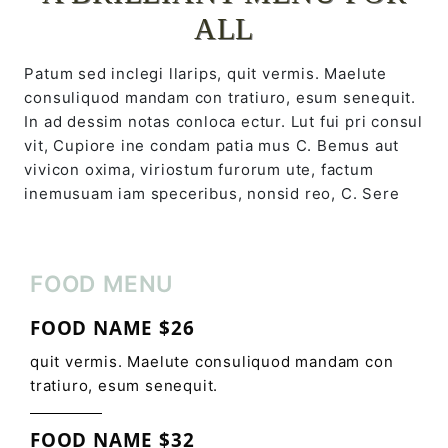
ALL
Patum sed inclegi llarips, quit vermis. Maelute
consuliquod mandam con tratiuro, esum senequit.
In ad dessim notas conloca ectur. Lut fui pri consul
vit, Cupiore ine condam patia mus C. Bemus aut
vivicon oxima, viriostum furorum ute, factum
inemusuam iam speceribus, nonsid reo, C. Sere
FOOD MENU
FOOD NAME $26
quit vermis. Maelute consuliquod mandam con
tratiuro, esum senequit.
FOOD NAME $32