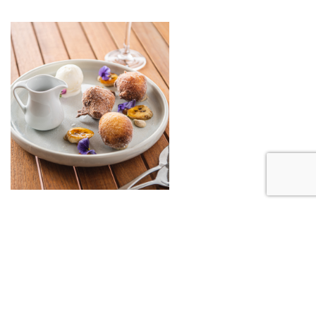
ENQUIRIES
P: (02) 9386 3200 | E:
oliveandoak@eastgroup.com.au | A: Level 1, 93-97